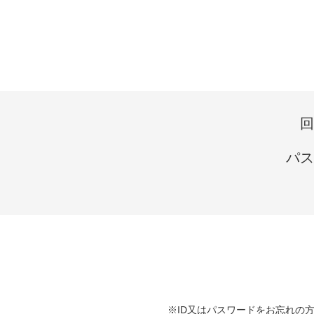
回
パス
※ID又はパスワードをお忘れの